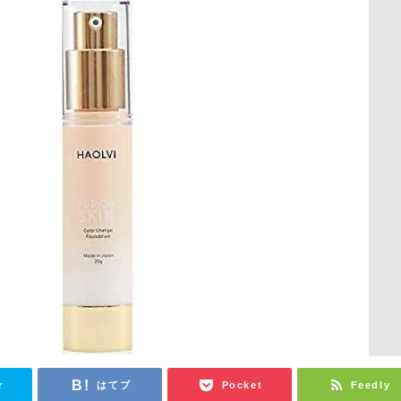
r
はてブ
Pocket
Feedly