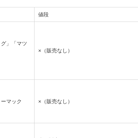
値段
ッグ」「マツ
×（販売なし）
ターマック
×（販売なし）