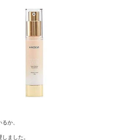
、
いるか、
理しました。