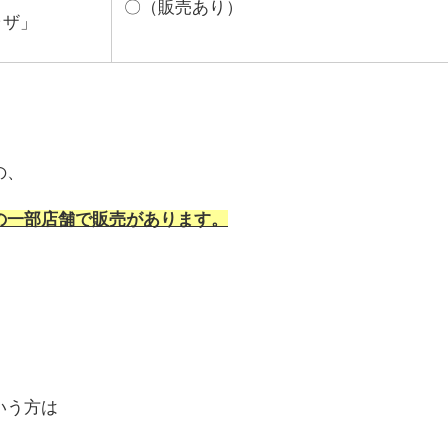
〇（販売あり）
ラザ」
の、
の一部店舗で販売があります。
、
いう方は