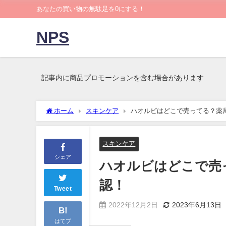
あなたの買い物の無駄足を0にする！
NPS
記事内に商品プロモーションを含む場合があります
ホーム
スキンケア
ハオルビはどこで売ってる？薬
スキンケア
シェア
ハオルビはどこで売
認！
Tweet
2022年12月2日
2023年6月13日
B!
はてブ