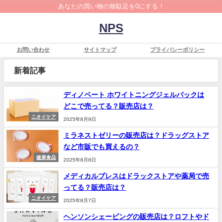
あなたの買い物の無駄足を0にする！
NPS
お問い合わせ
サイトマップ
プライバシーポリシー
新着記事
ディノベート ホワイトニングジェルパックは
どこで売ってる？販売店は？
ニオイケア
2025年8月9日
ミラネストゼリーの販売店は？ドラッグストア
など市販でも買えるの？
健康食品
2025年8月8日
メディカルブレスはドラックストアや薬局で売
ってる？販売店は？
ニオイケア
2025年8月7日
ヘンソンシェービングの販売店は？ロフトやド