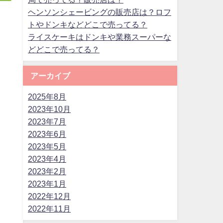
ヘンソンシェービングの販売店は？ロフ
トやドンキなどどこで売ってる？
ライスケーキはドンキや業務スーパーな
どどこで売ってる？
アーカイブ
2025年8月
2023年10月
2023年7月
2023年6月
2023年5月
2023年4月
2023年2月
2023年1月
2022年12月
2022年11月