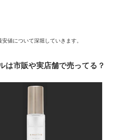
最安値について深堀していきます。
ルは市販や実店舗で売ってる？