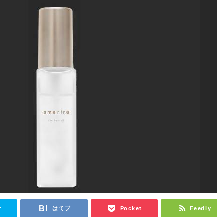
r
はてブ
Pocket
Feedly