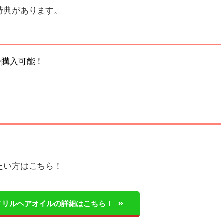
特典があります。
で購入可能！
たい方はこちら！
メリルヘアオイルの詳細はこちら！